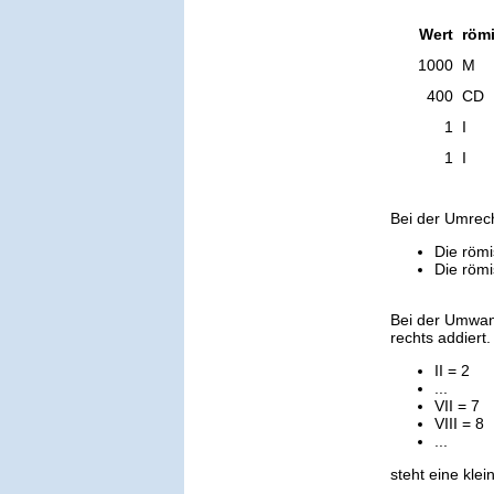
Wert
römi
1000
M
400
CD
1
I
1
I
Bei der Umrec
Die römi
Die römi
Bei der Umwan
rechts addiert.
II = 2
...
VII = 7
VIII = 8
...
steht eine kle