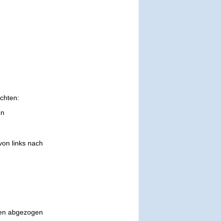
chten:
en
on links nach
eren abgezogen