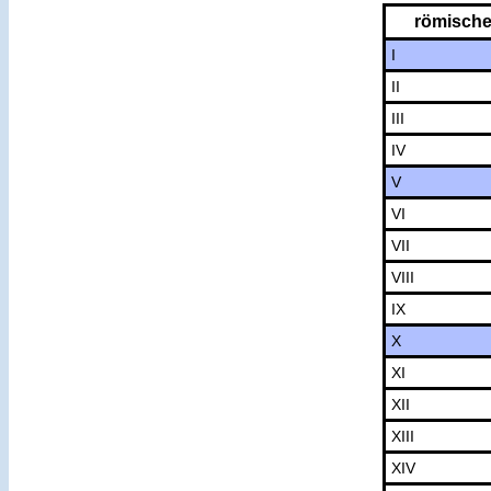
römische
I
II
III
IV
V
VI
VII
VIII
IX
X
XI
XII
XIII
XIV