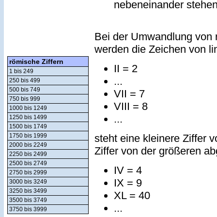
nebeneinander stehe
Bei der Umwandlung von r
werden die Zeichen von lin
römische Ziffern
II = 2
1 bis 249
...
250 bis 499
500 bis 749
VII = 7
750 bis 999
VIII = 8
1000 bis 1249
...
1250 bis 1499
1500 bis 1749
steht eine kleinere Ziffer 
1750 bis 1999
2000 bis 2249
Ziffer von der größeren a
2250 bis 2499
2500 bis 2749
IV = 4
2750 bis 2999
IX = 9
3000 bis 3249
3250 bis 3499
XL = 40
3500 bis 3749
...
3750 bis 3999