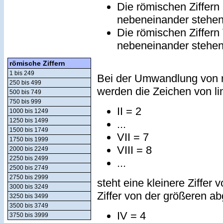
Die römischen Ziffern
nebeneinander stehe
Die römischen Ziffern
nebeneinander stehe
römische Ziffern
1 bis 249
Bei der Umwandlung von r
250 bis 499
werden die Zeichen von lin
500 bis 749
750 bis 999
II = 2
1000 bis 1249
1250 bis 1499
...
1500 bis 1749
VII = 7
1750 bis 1999
VIII = 8
2000 bis 2249
2250 bis 2499
...
2500 bis 2749
2750 bis 2999
steht eine kleinere Ziffer 
3000 bis 3249
Ziffer von der größeren a
3250 bis 3499
3500 bis 3749
IV = 4
3750 bis 3999