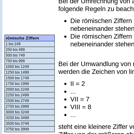
Bei der Umrechnung von a
folgende Regeln zu beach
Die römischen Ziffern
nebeneinander stehe
Die römischen Ziffern
römische Ziffern
nebeneinander stehe
1 bis 249
250 bis 499
500 bis 749
750 bis 999
Bei der Umwandlung von r
1000 bis 1249
werden die Zeichen von lin
1250 bis 1499
1500 bis 1749
II = 2
1750 bis 1999
2000 bis 2249
...
2250 bis 2499
VII = 7
2500 bis 2749
VIII = 8
2750 bis 2999
3000 bis 3249
...
3250 bis 3499
3500 bis 3749
steht eine kleinere Ziffer 
3750 bis 3999