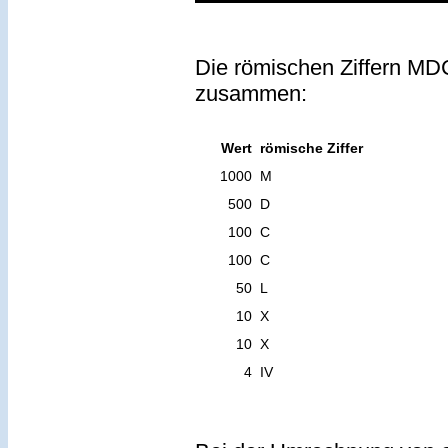
Die römischen Ziffern MDC
zusammen:
Wert
römische Ziffer
1000
M
500
D
100
C
100
C
50
L
10
X
10
X
4
IV