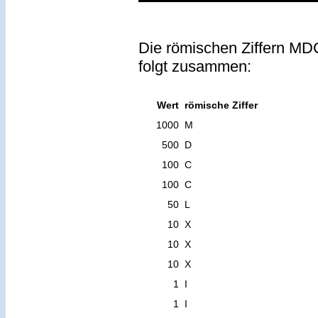
Die römischen Ziffern MD
folgt zusammen:
Wert
römische Ziffer
1000
M
500
D
100
C
100
C
50
L
10
X
10
X
10
X
1
I
1
I