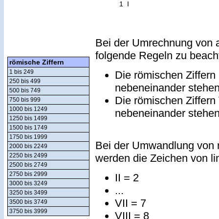
1
I
Bei der Umrechnung von a
folgende Regeln zu beach
römische Ziffern
1 bis 249
Die römischen Ziffern
250 bis 499
nebeneinander stehe
500 bis 749
Die römischen Ziffern
750 bis 999
1000 bis 1249
nebeneinander stehe
1250 bis 1499
1500 bis 1749
1750 bis 1999
Bei der Umwandlung von r
2000 bis 2249
werden die Zeichen von lin
2250 bis 2499
2500 bis 2749
2750 bis 2999
II = 2
3000 bis 3249
...
3250 bis 3499
VII = 7
3500 bis 3749
3750 bis 3999
VIII = 8