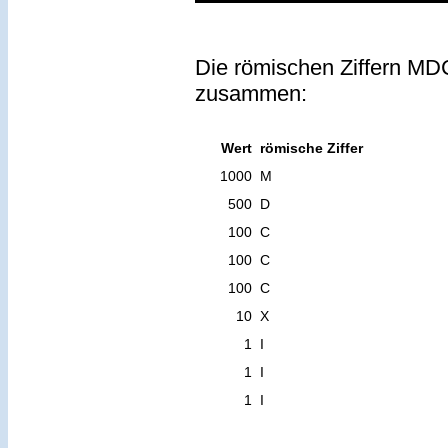
Die römischen Ziffern MDC
zusammen:
Wert
römische Ziffer
1000
M
500
D
100
C
100
C
100
C
10
X
1
I
1
I
1
I