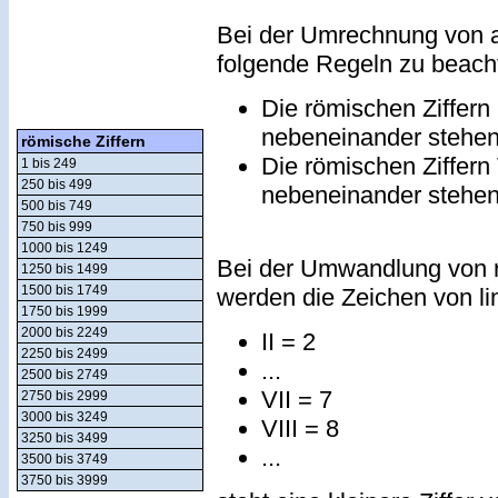
Bei der Umrechnung von a
folgende Regeln zu beach
Die römischen Ziffern
nebeneinander stehe
römische Ziffern
Die römischen Ziffern
1 bis 249
250 bis 499
nebeneinander stehe
500 bis 749
750 bis 999
1000 bis 1249
Bei der Umwandlung von r
1250 bis 1499
1500 bis 1749
werden die Zeichen von lin
1750 bis 1999
2000 bis 2249
II = 2
2250 bis 2499
...
2500 bis 2749
VII = 7
2750 bis 2999
3000 bis 3249
VIII = 8
3250 bis 3499
...
3500 bis 3749
3750 bis 3999