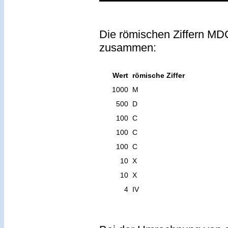
Die römischen Ziffern MD
zusammen:
Wert
römische Ziffer
1000
M
500
D
100
C
100
C
100
C
10
X
10
X
4
IV