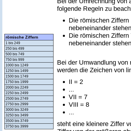
Bei der Umrechnung von a
folgende Regeln zu beach
Die römischen Ziffern
nebeneinander stehe
Die römischen Ziffern
römische Ziffern
nebeneinander stehe
1 bis 249
250 bis 499
500 bis 749
750 bis 999
Bei der Umwandlung von r
1000 bis 1249
werden die Zeichen von lin
1250 bis 1499
1500 bis 1749
II = 2
1750 bis 1999
2000 bis 2249
...
2250 bis 2499
VII = 7
2500 bis 2749
VIII = 8
2750 bis 2999
3000 bis 3249
...
3250 bis 3499
3500 bis 3749
steht eine kleinere Ziffer 
3750 bis 3999