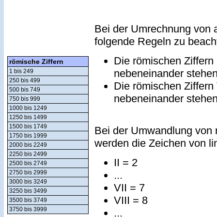
Bei der Umrechnung von a
folgende Regeln zu beach
Die römischen Ziffern
römische Ziffern
nebeneinander stehe
1 bis 249
250 bis 499
Die römischen Ziffern
500 bis 749
nebeneinander stehe
750 bis 999
1000 bis 1249
1250 bis 1499
1500 bis 1749
Bei der Umwandlung von r
1750 bis 1999
werden die Zeichen von lin
2000 bis 2249
2250 bis 2499
II = 2
2500 bis 2749
...
2750 bis 2999
3000 bis 3249
VII = 7
3250 bis 3499
VIII = 8
3500 bis 3749
3750 bis 3999
...