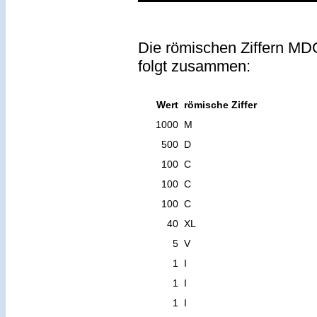
Die römischen Ziffern MD
folgt zusammen:
Wert
römische Ziffer
1000
M
500
D
100
C
100
C
100
C
40
XL
5
V
1
I
1
I
1
I