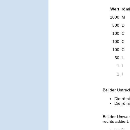
Wert
römi
1000
M
500
D
100
C
100
C
100
C
50
L
1
I
1
I
Bei der Umrec
Die römi
Die römi
Bei der Umwan
rechts addiert.
II = 2