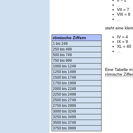
...
VII = 7
VIII = 8
...
steht eine kle
IV = 4
römische Ziffern
IX = 9
1 bis 249
XL = 40
250 bis 499
...
500 bis 749
750 bis 999
1000 bis 1249
Eine Tabelle m
1250 bis 1499
römische Ziffe
1500 bis 1749
1750 bis 1999
2000 bis 2249
2250 bis 2499
2500 bis 2749
2750 bis 2999
3000 bis 3249
3250 bis 3499
3500 bis 3749
3750 bis 3999