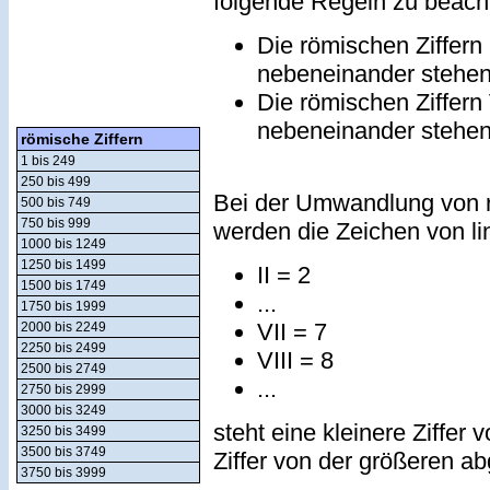
folgende Regeln zu beach
Die römischen Ziffern
nebeneinander stehe
Die römischen Ziffern
nebeneinander stehe
römische Ziffern
1 bis 249
250 bis 499
Bei der Umwandlung von r
500 bis 749
750 bis 999
werden die Zeichen von lin
1000 bis 1249
1250 bis 1499
II = 2
1500 bis 1749
...
1750 bis 1999
VII = 7
2000 bis 2249
2250 bis 2499
VIII = 8
2500 bis 2749
...
2750 bis 2999
3000 bis 3249
steht eine kleinere Ziffer 
3250 bis 3499
3500 bis 3749
Ziffer von der größeren a
3750 bis 3999