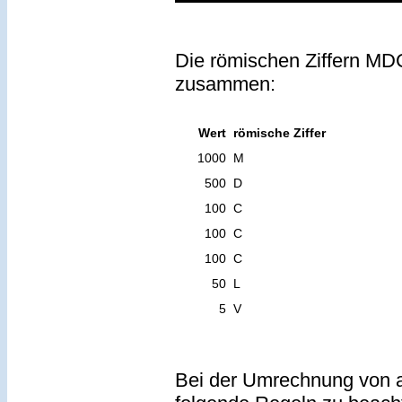
Die römischen Ziffern MDC
zusammen:
Wert
römische Ziffer
1000
M
500
D
100
C
100
C
100
C
50
L
5
V
Bei der Umrechnung von a