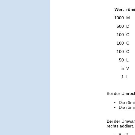
Wert
römi
1000
M
500
D
100
C
100
C
100
C
50
L
5
V
1
I
Bei der Umrec
Die römi
Die römi
Bei der Umwan
rechts addiert.
II = 2