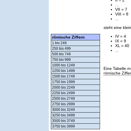
...
VII = 7
VIII = 8
...
steht eine kle
IV = 4
römische Ziffern
IX = 9
1 bis 249
XL = 40
250 bis 499
...
500 bis 749
750 bis 999
1000 bis 1249
Eine Tabelle m
1250 bis 1499
römische Ziffe
1500 bis 1749
1750 bis 1999
2000 bis 2249
2250 bis 2499
2500 bis 2749
2750 bis 2999
3000 bis 3249
3250 bis 3499
3500 bis 3749
3750 bis 3999