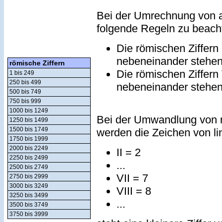
Bei der Umrechnung von a
folgende Regeln zu beach
Die römischen Ziffern
nebeneinander stehe
römische Ziffern
Die römischen Ziffern
1 bis 249
250 bis 499
nebeneinander stehe
500 bis 749
750 bis 999
1000 bis 1249
Bei der Umwandlung von r
1250 bis 1499
1500 bis 1749
werden die Zeichen von lin
1750 bis 1999
2000 bis 2249
II = 2
2250 bis 2499
...
2500 bis 2749
VII = 7
2750 bis 2999
3000 bis 3249
VIII = 8
3250 bis 3499
...
3500 bis 3749
3750 bis 3999