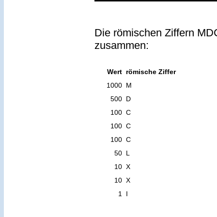
Die römischen Ziffern MD
zusammen:
Wert
römische Ziffer
1000
M
500
D
100
C
100
C
100
C
50
L
10
X
10
X
1
I