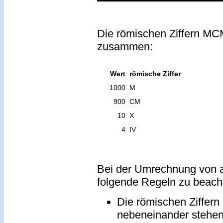
Die römischen Ziffern MCM
zusammen:
Wert
römische Ziffer
1000
M
900
CM
10
X
4
IV
Bei der Umrechnung von a
folgende Regeln zu beach
Die römischen Ziffern
nebeneinander stehe