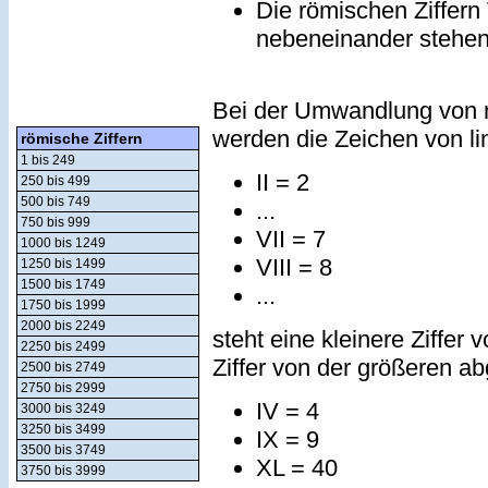
Die römischen Ziffern
nebeneinander stehe
Bei der Umwandlung von r
werden die Zeichen von lin
römische Ziffern
1 bis 249
II = 2
250 bis 499
500 bis 749
...
750 bis 999
VII = 7
1000 bis 1249
VIII = 8
1250 bis 1499
1500 bis 1749
...
1750 bis 1999
2000 bis 2249
steht eine kleinere Ziffer 
2250 bis 2499
Ziffer von der größeren a
2500 bis 2749
2750 bis 2999
IV = 4
3000 bis 3249
3250 bis 3499
IX = 9
3500 bis 3749
XL = 40
3750 bis 3999