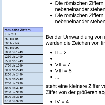
Die römischen Ziffern
nebeneinander stehe
Die römischen Ziffern
nebeneinander stehe
römische Ziffern
1 bis 249
Bei der Umwandlung von r
250 bis 499
werden die Zeichen von lin
500 bis 749
750 bis 999
II = 2
1000 bis 1249
1250 bis 1499
...
1500 bis 1749
VII = 7
1750 bis 1999
VIII = 8
2000 bis 2249
2250 bis 2499
...
2500 bis 2749
2750 bis 2999
steht eine kleinere Ziffer 
3000 bis 3249
Ziffer von der größeren a
3250 bis 3499
3500 bis 3749
IV = 4
3750 bis 3999