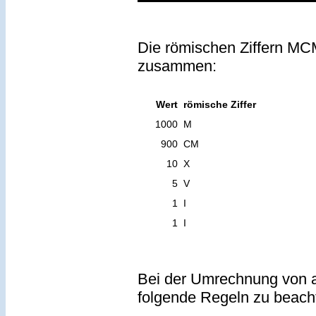
Die römischen Ziffern MCM
zusammen:
Wert
römische Ziffer
1000
M
900
CM
10
X
5
V
1
I
1
I
Bei der Umrechnung von a
folgende Regeln zu beach