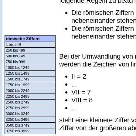
folgende Regeln zu beach
Die römischen Ziffern
nebeneinander stehe
Die römischen Ziffern
nebeneinander stehe
römische Ziffern
1 bis 249
250 bis 499
Bei der Umwandlung von r
500 bis 749
750 bis 999
werden die Zeichen von lin
1000 bis 1249
1250 bis 1499
II = 2
1500 bis 1749
...
1750 bis 1999
VII = 7
2000 bis 2249
2250 bis 2499
VIII = 8
2500 bis 2749
...
2750 bis 2999
3000 bis 3249
steht eine kleinere Ziffer 
3250 bis 3499
3500 bis 3749
Ziffer von der größeren a
3750 bis 3999