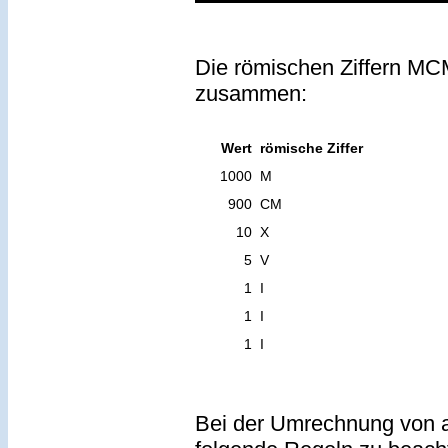
Die römischen Ziffern MCM
zusammen:
Wert
römische Ziffer
1000
M
900
CM
10
X
5
V
1
I
1
I
1
I
Bei der Umrechnung von a