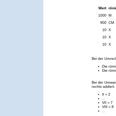
Wert
römi
1000
M
900
CM
10
X
10
X
10
X
Bei der Umrec
Die römi
Die römi
Bei der Umwan
rechts addiert.
II = 2
...
VII = 7
VIII = 8
...