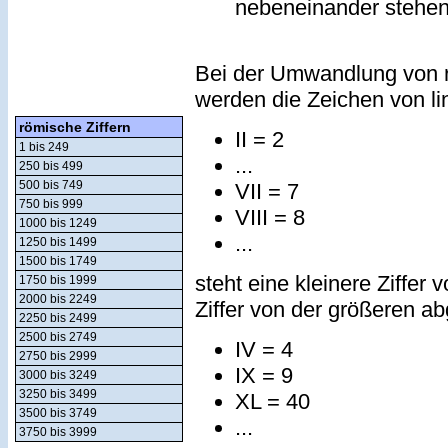
nebeneinander stehe
Bei der Umwandlung von r
werden die Zeichen von lin
römische Ziffern
II = 2
1 bis 249
...
250 bis 499
500 bis 749
VII = 7
750 bis 999
VIII = 8
1000 bis 1249
...
1250 bis 1499
1500 bis 1749
steht eine kleinere Ziffer 
1750 bis 1999
2000 bis 2249
Ziffer von der größeren a
2250 bis 2499
2500 bis 2749
IV = 4
2750 bis 2999
IX = 9
3000 bis 3249
3250 bis 3499
XL = 40
3500 bis 3749
...
3750 bis 3999