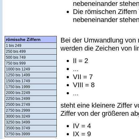
nebeneinander stehe
Die römischen Ziffern
nebeneinander stehe
Bei der Umwandlung von r
römische Ziffern
1 bis 249
werden die Zeichen von lin
250 bis 499
500 bis 749
II = 2
750 bis 999
...
1000 bis 1249
VII = 7
1250 bis 1499
1500 bis 1749
VIII = 8
1750 bis 1999
...
2000 bis 2249
2250 bis 2499
steht eine kleinere Ziffer 
2500 bis 2749
2750 bis 2999
Ziffer von der größeren a
3000 bis 3249
3250 bis 3499
IV = 4
3500 bis 3749
IX = 9
3750 bis 3999