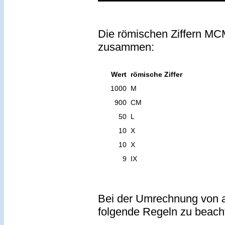
Die römischen Ziffern MCM
zusammen:
Wert
römische Ziffer
1000
M
900
CM
50
L
10
X
10
X
9
IX
Bei der Umrechnung von a
folgende Regeln zu beach