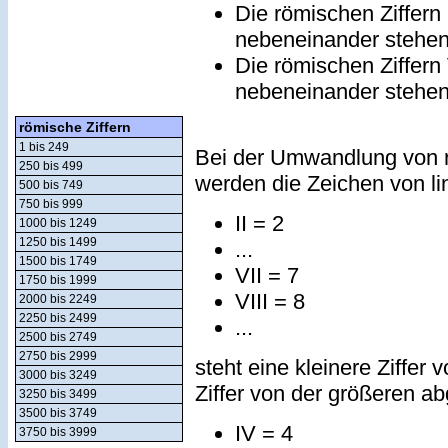
Die römischen Ziffern
nebeneinander stehe
Die römischen Ziffern
nebeneinander stehe
römische Ziffern
1 bis 249
Bei der Umwandlung von r
250 bis 499
werden die Zeichen von lin
500 bis 749
750 bis 999
II = 2
1000 bis 1249
1250 bis 1499
...
1500 bis 1749
VII = 7
1750 bis 1999
VIII = 8
2000 bis 2249
2250 bis 2499
...
2500 bis 2749
2750 bis 2999
steht eine kleinere Ziffer 
3000 bis 3249
Ziffer von der größeren a
3250 bis 3499
3500 bis 3749
IV = 4
3750 bis 3999