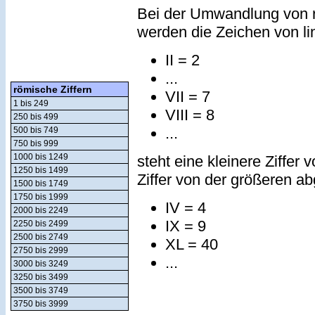
Bei der Umwandlung von r
werden die Zeichen von lin
II = 2
...
römische Ziffern
VII = 7
1 bis 249
VIII = 8
250 bis 499
...
500 bis 749
750 bis 999
1000 bis 1249
steht eine kleinere Ziffer 
1250 bis 1499
Ziffer von der größeren a
1500 bis 1749
1750 bis 1999
IV = 4
2000 bis 2249
IX = 9
2250 bis 2499
2500 bis 2749
XL = 40
2750 bis 2999
...
3000 bis 3249
3250 bis 3499
3500 bis 3749
3750 bis 3999