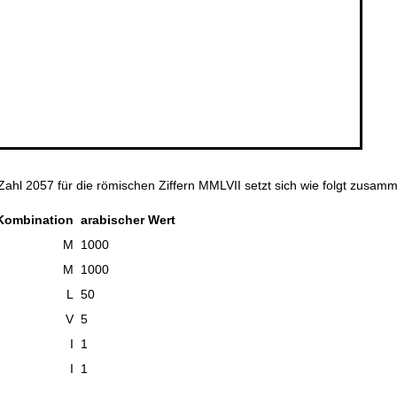
Zahl 2057 für die römischen Ziffern MMLVII setzt sich wie folgt zusam
Kombination
arabischer Wert
M
1000
M
1000
L
50
V
5
I
1
I
1