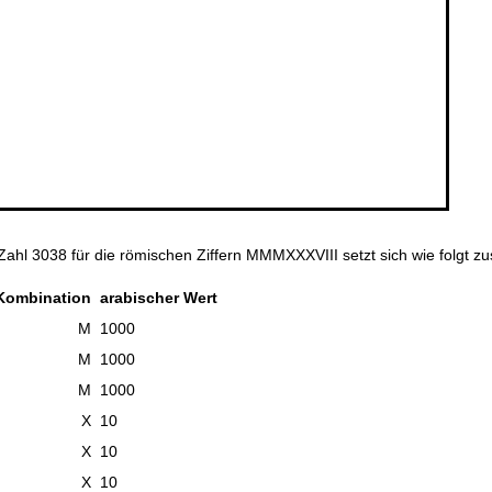
Zahl 3038 für die römischen Ziffern MMMXXXVIII setzt sich wie folgt 
Kombination
arabischer Wert
M
1000
M
1000
M
1000
X
10
X
10
X
10