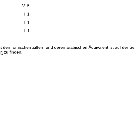
V
5
I
1
I
1
I
1
it den römischen Ziffern und deren arabischen Äquivalent ist auf der
Se
rn
zu finden.